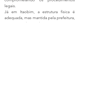
legais.
Já em Itaobim, a estrutura física é 
adequada, mas mantida pela prefeitura, 
sem apoio do Estado. 
O maior problema é a falta de efetivo: 
apenas dois policiais atuam na 
unidade, sem delegado fixo. Essa 
limitação compromete totalmente o 
atendimento, chegando ao ponto de a 
delegacia fechar quando há diligências 
externas, além de impedir a resposta a 
ocorrências graves.
De forma geral, as visitas revelam falta 
de investimento estadual, déficit de 
pessoal, estruturas inadequadas e uma 
sensação ilusória de atendimento à 
população, evidenciando a urgência de 