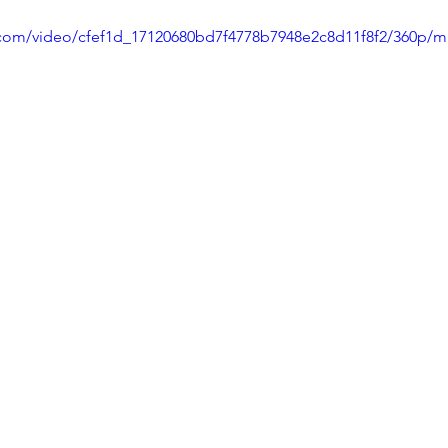
ic.com/video/cfef1d_17120680bd7f4778b7948e2c8d11f8f2/360p/m