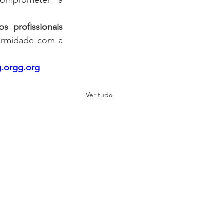
comprometer a 
s profissionais 
ormidade com a 
g.orgg.org
Ver tudo