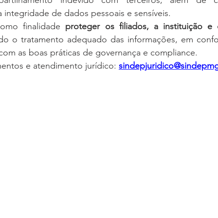
mpartilhamento indevido com terceiros, além de 
a integridade de dados pessoais e sensíveis.
omo finalidade 
proteger os filiados, a instituição e o
ndo o tratamento adequado das informações, em conf
 com as boas práticas de governança e compliance.
entos e atendimento jurídico: 
sindepjuridico@sindepm