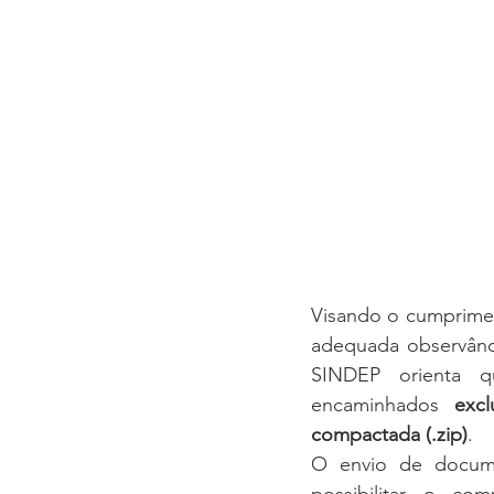
Visando o cumprimen
adequada observânci
SINDEP orienta q
encaminhados 
exc
compactada (.zip)
.
O envio de docume