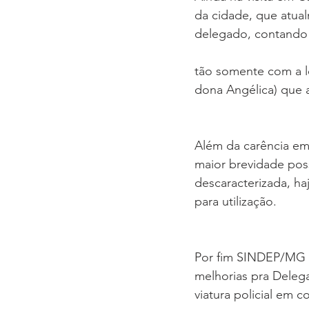
da cidade, que atua
delegado, contando
tão somente com a lo
dona Angélica) que au
Além da carência em 
maior brevidade possí
descaracterizada, ha
para utilização.
Por fim SINDEP/MG of
melhorias pra Deleg
viatura policial em 