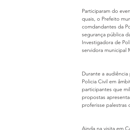
Participaram do even
quais, o Prefeito mu
comdandantes da Poli
segurança pública d
Investigadora de Pol
servidora municipal 
Durante a audiência
Policia Civil em âmb
participantes que mi
propostas apresent
proferisse palestras 
Ainda na visita em C