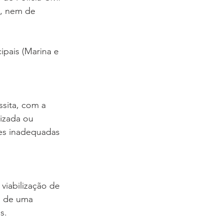
a, nem de 
ipais (Marina e 
sita, com a 
rizada ou 
ões inadequadas 
viabilização de 
o de uma 
s. 