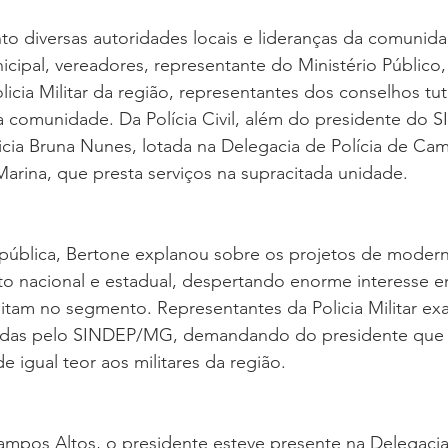
to diversas autoridades locais e lideranças da comunida
nicipal, vereadores, representante do Ministério Público,
cia Militar da região, representantes dos conselhos tut
a comunidade. Da Polícia Civil, além do presidente do 
icia Bruna Nunes, lotada na Delegacia de Polícia de Cam
Marina, que presta serviços na supracitada unidade.
 pública, Bertone explanou sobre os projetos de modern
ito nacional e estadual, despertando enorme interesse e
litam no segmento. Representantes da Policia Militar exa
adas pelo SINDEP/MG, demandando do presidente que e
de igual teor aos militares da região.
ampos Altos, o presidente esteve presente na Delegacia d