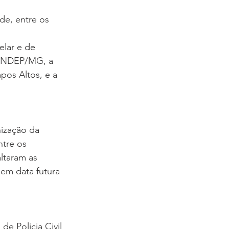
de, entre os 
 
elar e de 
SINDEP/MG, a 
pos Altos, e a 
ização da 
ntre os 
ltaram as 
m data futura 
e Policia Civil 