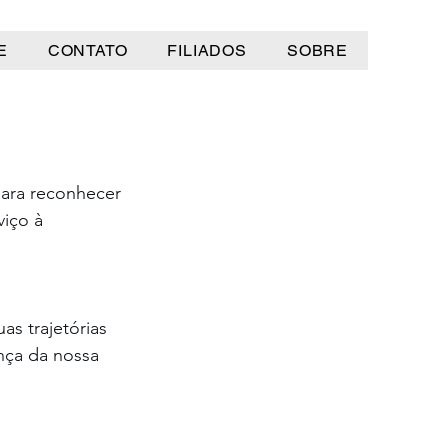
E
CONTATO
FILIADOS
SOBRE
para reconhecer 
iço à 
s trajetórias 
ça da nossa 