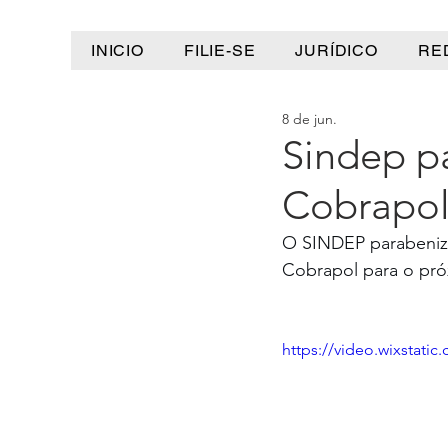
INICIO
FILIE-SE
JURÍDICO
RE
8 de jun.
Sindep p
Cobrapol
O SINDEP parabeniza 
Cobrapol para o pr
https://video.wixstat