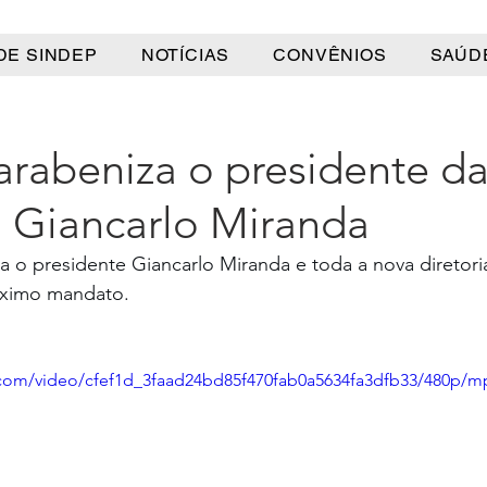
DE SINDEP
NOTÍCIAS
CONVÊNIOS
SAÚD
arabeniza o presidente d
 Giancarlo Miranda
o presidente Giancarlo Miranda e toda a nova diretoria
óximo mandato.
ic.com/video/cfef1d_3faad24bd85f470fab0a5634fa3dfb33/480p/m