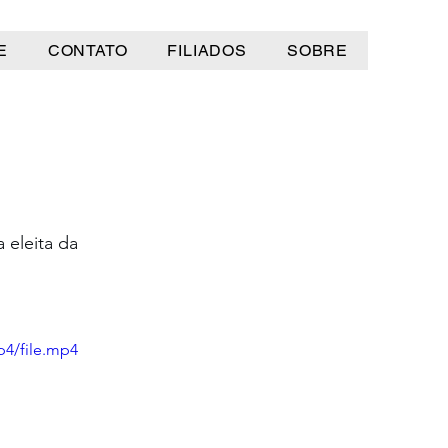
E
CONTATO
FILIADOS
SOBRE
a
 eleita da 
p4/file.mp4