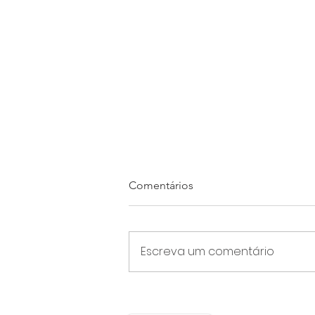
Comentários
Escreva um comentário
Levantamento nacional
confirma Minas na última