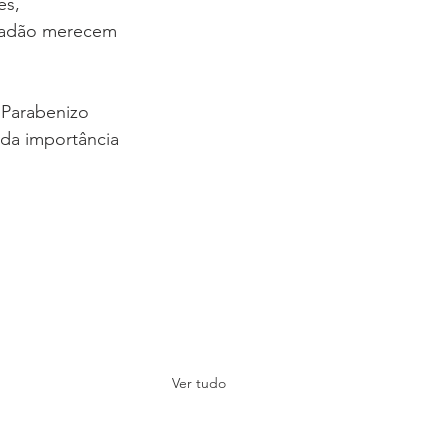
es, 
idadão merecem 
 Parabenizo 
da importância 
Ver tudo