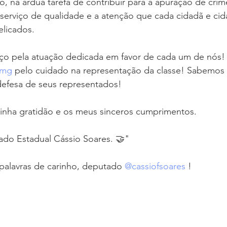
, na árdua tarefa de contribuir para a apuração de crim
erviço de qualidade e a atenção que cada cidadã e c
licados.
ço pela atuação dedicada em favor de cada um de nós!
pmg
 pelo cuidado na representação da classe! Sabemos 
defesa de seus representados!
minha gratidão e os meus sinceros cumprimentos.
ado Estadual Cássio Soares. 🤝"
alavras de carinho, deputado 
@cassiofsoares
 !