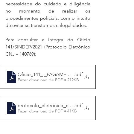
necessidade do cuidado e diligência 
no momento de realizar os 
procedimentos policiais, com o intuito 
de evitar-se transtornos e ilegalidades.
Para consultar a íntegra do Ofício 
141/SINDEP/2021 (Protocolo Eletrônico 
CNJ – 140769):
Ofício_141_-_PAGAMENTO__PIX
.pdf
Fazer download de PDF • 212KB
protocolo_eletronico_cnj_1509e3bf-4913-207d-a0ef-29d
.pdf
Fazer download de PDF • 41KB