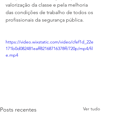
valorização da classe e pela melhoria 
das condições de trabalho de todos os 
profissionais da segurança pública.
https://video.wixstatic.com/video/cfef1d_22e
171b0d082481eaff82168716378ff/720p/mp4/fil
e.mp4
Ver tudo
Posts recentes