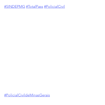
#SINDEPMG
#TotalPass
#PolicialCivil
#PolicialCivildeMinasGerais