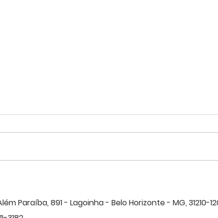
Jurídico do Sindep-MG vence
PRO
ação para que policial
900!
aposentado por invalidez
Além Paraíba, 891 - Lagoinha - B
elo Horizonte - MG, 31210-12
passe a receber proventos
6-3182