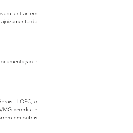
evem entrar em 
ajuizamento de 
a documentação e 
erais - LOPC, o 
p/MG acredita e 
orrem em outras 