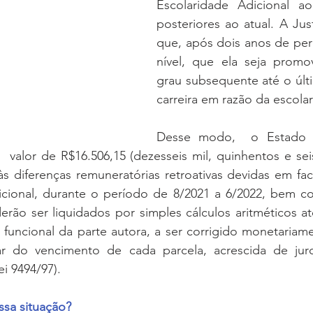
Escolaridade Adicional a
posteriores ao atual. A Jus
que, após dois anos de per
nível, que ela seja promov
grau subsequente até o últi
carreira em razão da escolar
Desse modo,  o Estado f
  valor de R$16.506,15 (dezesseis mil, quinhentos e seis
 às diferenças remuneratórias retroativas devidas em f
icional, durante o período de 8/2021 a 6/2022, bem co
erão ser liquidados por simples cálculos aritméticos a
o funcional da parte autora, a ser corrigido monetariame
r do vencimento de cada parcela, acrescida de jur
ei 9494/97).
sa situação? 