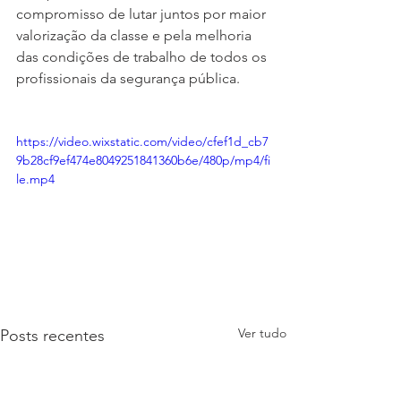
compromisso de lutar juntos por maior 
valorização da classe e pela melhoria 
das condições de trabalho de todos os 
profissionais da segurança pública.
https://video.wixstatic.com/video/cfef1d_cb7
9b28cf9ef474e8049251841360b6e/480p/mp4/fi
le.mp4
Ver tudo
Posts recentes