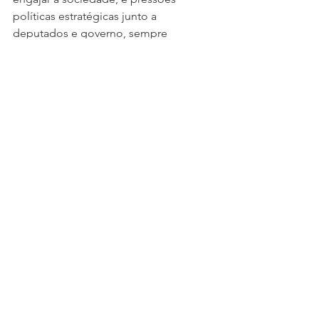
políticas estratégicas junto a 
deputados e governo, sempre 
respeitando a legalidade.
O levantamento reforça a clareza das 
demandas da categoria e fornece 
subsídios ao Sindep/MG para 
estruturar a campanha salarial de 2025 
de forma organizada e direcionada, 
com foco na valorização dos 
servidores da Polícia Civil.
Ver tudo
Posts recentes