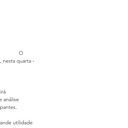
            O 
 nesta quarta - 
irá 
 análise 
ipantes. 
nde utilidade 