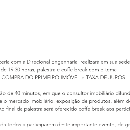
                                                                                           
ia com a Direcional Engenharia, realizará em sua sede,
tir de 19:30 horas, palestra e coffe break com o tema 
COMPRA DO PRIMEIRO IMÓVEL e TAXA DE JUROS. 
ção de 40 minutos, em que o consultor imobiliário difund
 o mercado imobilário, exposição de produtos, além de
Ao final da palestra será oferecido coffe break aos partic
 todos a participarem deste importante evento, de gra