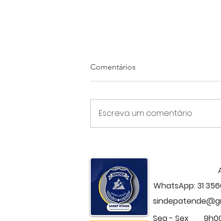
Comentários
Escreva um comentário
Levantamento nacional
confirma Minas na última
colocação em remuneração
da Polícia Civil
WhatsApp: 31 356
sindepatende@g
Seg - Sex
9h00