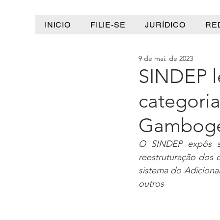
INICIO
FILIE-SE
JURÍDICO
RE
9 de mai. de 2023
SINDEP l
categoria
Gambog
O SINDEP expôs su
reestruturação dos 
sistema do Adiciona
outros