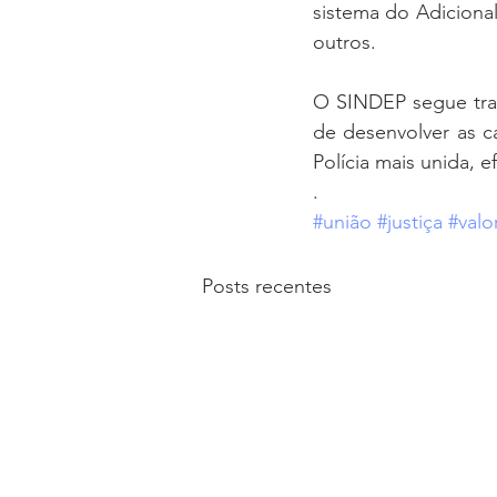
sistema do Adiciona
outros.
O SINDEP segue trab
de desenvolver as ca
Polícia mais unida, e
.
#união
#justiça
#valo
Posts recentes