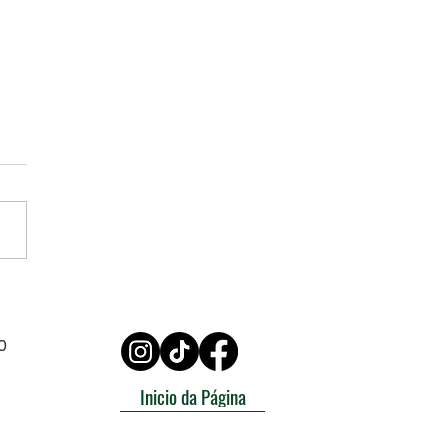
dio entre policiais cresce
e reforça alerta do
EP-MG: falta de
0
ização e déficit de
ivo adoecem a Polícia
Inicio da Página