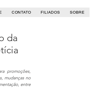
E
CONTATO
FILIADOS
SOBRE
o da
tícia
a promoções, 
s, mudanças no 
entação, entre 