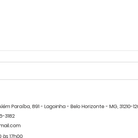
Agosto Lilás: Acolher,
Suicí
proteger e investigar:
40% 
compromisso com a vida das
SIND
Além Paraíba, 891 - Lagoinha - B
elo Horizonte - MG, 31210-12
mulheres policiais civis.
valor
6-3182
efet
Civil
mail.com
 às 17h00