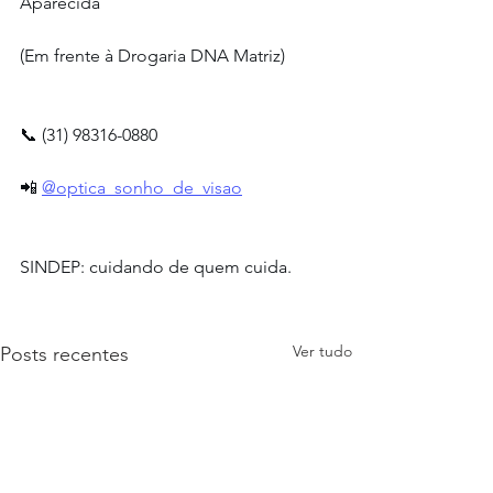
Aparecida
(Em frente à Drogaria DNA Matriz)
📞 (31) 98316-0880
📲 
@optica_sonho_de_visao
SINDEP: cuidando de quem cuida.
Ver tudo
Posts recentes