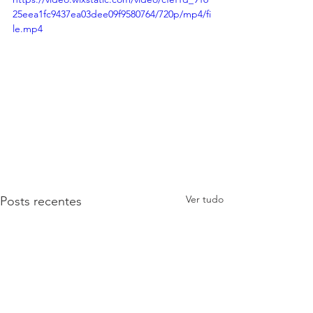
25eea1fc9437ea03dee09f9580764/720p/mp4/fi
le.mp4
Ver tudo
Posts recentes