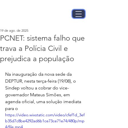
19 de ago. de 2025
PCNET: sistema falho que
trava a Polícia Civil e
prejudica a população
Na inauguração da nova sede da 
DEPTUR, nesta terça-feira (19/08), o 
Sindep voltou a cobrar do vice-
governador Mateus Simões, em 
agenda oficial, uma solução imediata 
para o 
https://video.wixstatic.com/video/cfef1d_3ef
b35d7c8be4292ad6b1ce73ce71e74/480p/mp
4/file.mp4