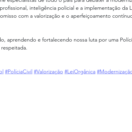
e especialistas de todo o país para debater a moderniz
profissional, inteligência policial e a implementação da 
omisso com a valorização e o aperfeiçoamento contínuo
, aprendendo e fortalecendo nossa luta por uma Polícia
 respeitada.
ol
#PolíciaCivil
#Valorização
#LeiOrgânica
#Modernizaçã