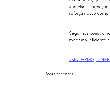
O encontro, que reún
Judiciária, formação 
reforça nosso compr
Seguimos construindo
moderna, eficiente e
#SINDEPMG
#UNEP
Posts recentes