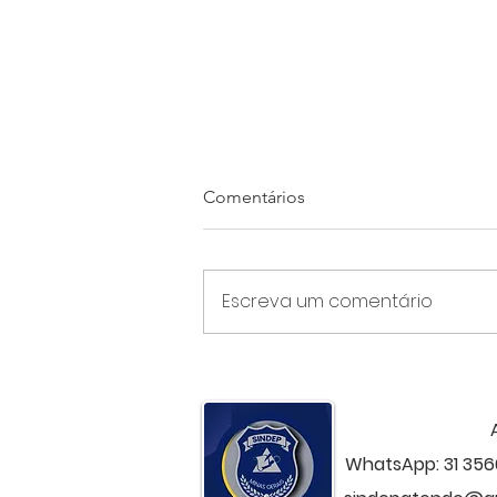
Comentários
Escreva um comentário
Levantamento nacional
confirma Minas na última
colocação em remuneração
da Polícia Civil
WhatsApp: 31 356