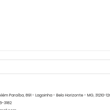
Agosto Lilás: Acolher,
Suicí
proteger e investigar:
40% 
compromisso com a vida das
SIND
Além Paraíba, 891 - Lagoinha - B
elo Horizonte - MG, 31210-12
mulheres policiais civis.
valor
6-3182
efet
Civil