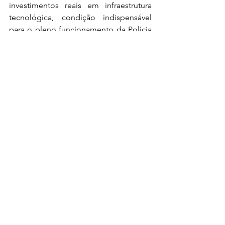
investimentos reais em infraestrutura 
tecnológica, condição indispensável 
para o pleno funcionamento da Polícia 
Civil e para a garantia de um serviço 
eficiente à população mineira.
“Não é possível tratar tecnologia como 
algo secundário. Hoje, o sistema que 
deveria dar agilidade virou o principal 
entrave da atividade policial.”
  Marcelo 
Horta, presidente do Sindep/MG.
Ver tudo
Posts recentes