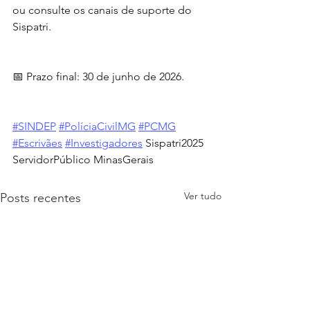
ou consulte os canais de suporte do 
Sispatri.
📅 Prazo final: 30 de junho de 2026.
#SINDEP
#PolíciaCivilMG
#PCMG
#Escrivães
#Investigadores
 Sispatri2025 
ServidorPúblico MinasGerais
Ver tudo
Posts recentes