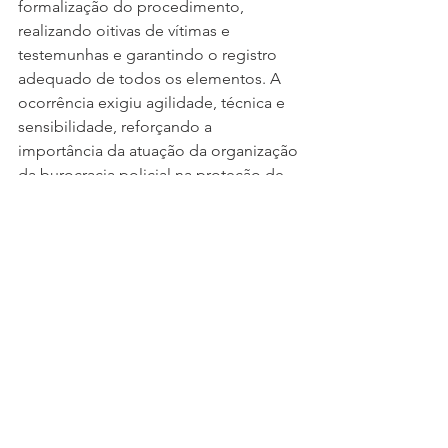
formalização do procedimento, 
realizando oitivas de vítimas e 
testemunhas e garantindo o registro 
adequado de todos os elementos. A 
ocorrência exigiu agilidade, técnica e 
sensibilidade, reforçando a 
importância da atuação da organização 
da burocracia policial na proteção de 
pessoas vulneráveis.
Para Lattara, a função desempenha 
papel essencial na qualidade das 
investigações. Mais do que atividades 
formais, o trabalho exige atenção aos 
detalhes, conhecimento técnico e 
responsabilidade, já que uma oitiva 
bem conduzida ou um procedimento 
corretamente formalizado pode ser 
decisivo para a elucidação dos fatos e 
para a efetividade da justiça.