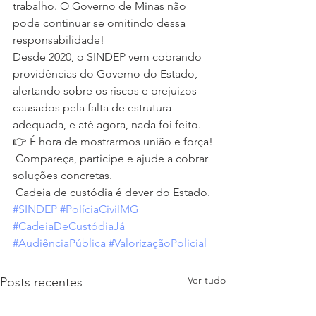
trabalho. O Governo de Minas não 
pode continuar se omitindo dessa 
responsabilidade!
Desde 2020, o SINDEP vem cobrando 
providências do Governo do Estado, 
alertando sobre os riscos e prejuízos 
causados pela falta de estrutura 
adequada, e até agora, nada foi feito.
👉 É hora de mostrarmos união e força!
 Compareça, participe e ajude a cobrar 
soluções concretas.
 Cadeia de custódia é dever do Estado. 
#SINDEP
#PolíciaCivilMG
#CadeiaDeCustódiaJá
#AudiênciaPública
#ValorizaçãoPolicial
Ver tudo
Posts recentes