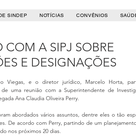
DE SINDEP
NOTÍCIAS
CONVÊNIOS
SAÚD
 COM A SIPJ SOBRE
ES E DESIGNAÇÕES
o Viegas, e o diretor jurídico, Marcelo Horta, part
) de uma reunião com a Superintendente de Investiga
legada Ana Claudia Oliveira Perry.
oram abordados vários assuntos, dentre eles o tão espe
s. De acordo com Perry, partindo de um planejamento in
ado nos próximos 20 dias.