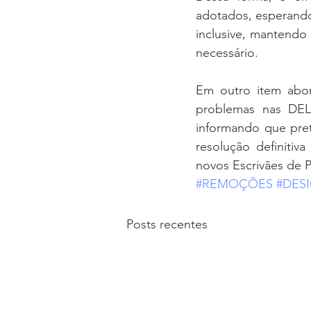
adotados, esperando 
inclusive, mantendo 
necessário.
Em outro item abord
problemas nas DEL
informando que pret
resolução definitiv
novos Escrivães de Po
#REMOÇÕES
#DES
Posts recentes