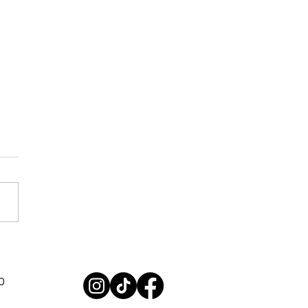
dio entre policiais cresce
e reforça alerta do
EP-MG: falta de
0
ização e déficit de
ivo adoecem a Polícia