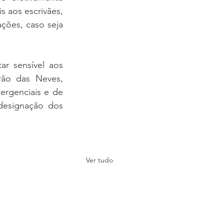
 aos escrivães, 
ções, caso seja 
r sensível aos 
o das Neves, 
rgenciais e de 
designação dos 
Ver tudo