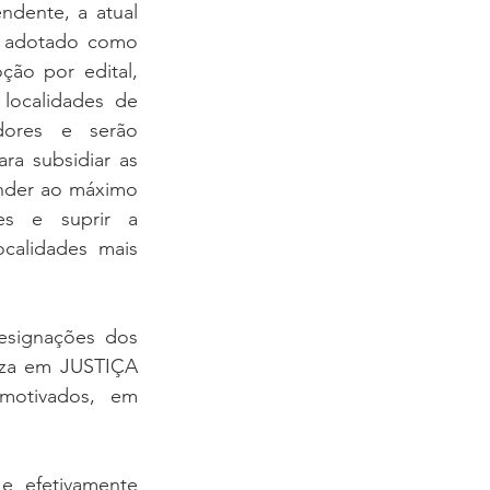
dente, a atual 
m adotado como 
oção por edital, 
 localidades de 
dores e serão 
ra subsidiar as 
nder ao máximo 
s e suprir a 
calidades mais 
signações dos 
uza em JUSTIÇA 
otivados, em 
e efetivamente 