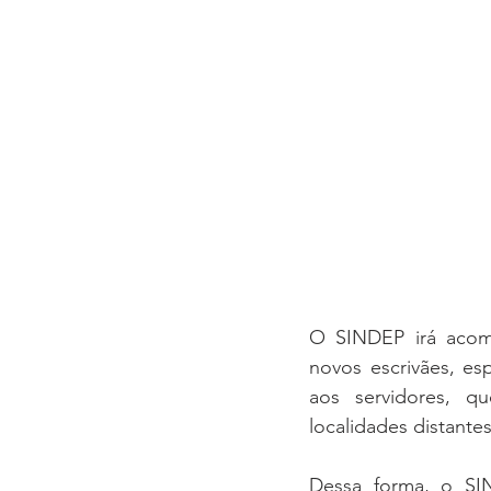
O SINDEP irá acom
novos escrivães, e
aos servidores, q
localidades distante
Dessa forma, o SIN