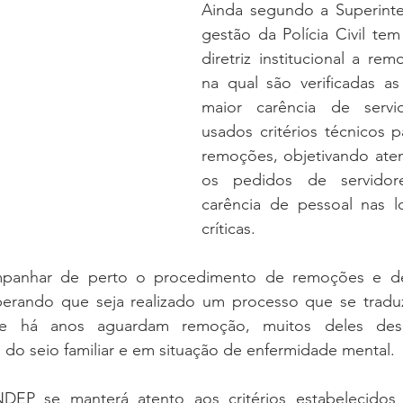
Ainda segundo a Superinten
gestão da Polícia Civil te
diretriz institucional a rem
na qual são verificadas as
maior carência de servi
usados critérios técnicos pa
remoções, objetivando ate
os pedidos de servidore
carência de pessoal nas lo
críticas.
panhar de perto o procedimento de remoções e de
sperando que seja realizado um processo que se trad
ue há anos aguardam remoção, muitos deles desm
s do seio familiar e em situação de enfermidade mental. 
DEP se manterá atento aos critérios estabelecidos 