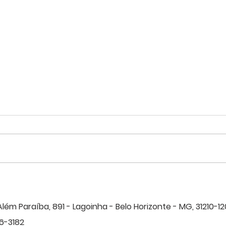
Agosto Lilás: Acolher,
Suicí
proteger e investigar:
40% 
compromisso com a vida das
SIND
Além Paraíba, 891 - Lagoinha - B
elo Horizonte - MG, 31210-12
mulheres policiais civis.
valor
6-3182
efet