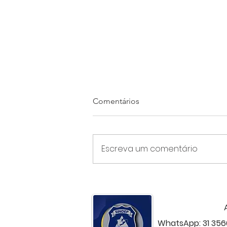
Comentários
Escreva um comentário
Levantamento nacional
confirma Minas na última
colocação em remuneração
da Polícia Civil
WhatsApp: 31 356