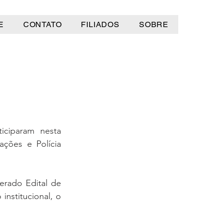
E
CONTATO
FILIADOS
SOBRE
iciparam nesta 
ções e Polícia 
rado Edital de 
stitucional, o 