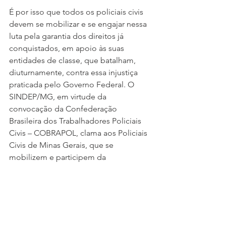
É por isso que todos os policiais civis 
devem se mobilizar e se engajar nessa 
luta pela garantia dos direitos já 
conquistados, em apoio às suas 
entidades de classe, que batalham, 
diuturnamente, contra essa injustiça 
praticada pelo Governo Federal. O 
SINDEP/MG, em virtude da 
convocação da Confederação 
Brasileira dos Trabalhadores Policiais 
Civis – COBRAPOL, clama aos Policiais 
Civis de Minas Gerais, que se 
mobilizem e participem da 
manifestação que será realizada na 
próxima terça-feira (02), às 14h, em 
Brasília.
JUNTOS SOMOS MAIS FORTES!