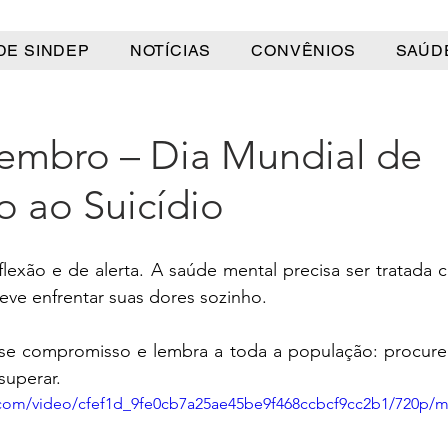
DE SINDEP
NOTÍCIAS
CONVÊNIOS
SAÚD
tembro – Dia Mundial de
o ao Suicídio
lexão e de alerta. A saúde mental precisa ser tratada 
ve enfrentar suas dores sozinho.
se compromisso e lembra a toda a população: procure aj
superar.
ic.com/video/cfef1d_9fe0cb7a25ae45be9f468ccbcf9cc2b1/720p/m