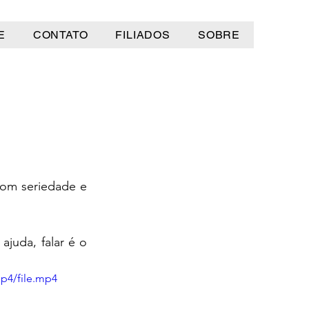
E
CONTATO
FILIADOS
SOBRE
com seriedade e 
uda, falar é o 
p4/file.mp4