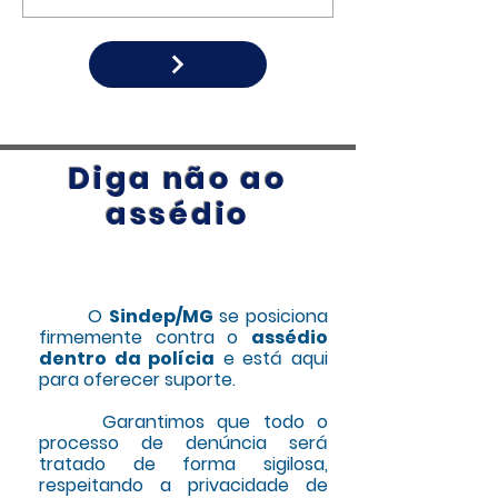
Raio-X das Forças de Segurança, divulgado
física, psicológica, m
pelo Fórum Brasileiro de Segurança
patrimonial e muita
Pública, confirma um cenário que o
maneira silenciosa. R
Sindicato dos Escrivães da Polícia Civil de
denunciar e acolher 
Minas Gerais (Sindep-MG) denuncia há
fundamentais para r
anos: a desvalorização da Polícia Civil
SINDEP reafirma se
mineira. Segundo o levantamento, M
valorização da Polícia 
Diga não ao
assédio
O
Sindep/MG
se posiciona
firmemente contra o
assédio
dentro da polícia
e está aqui
para oferecer suporte.
Garantimos que todo o
processo de denúncia será
tratado de forma sigilosa,
respeitando a privacidade de