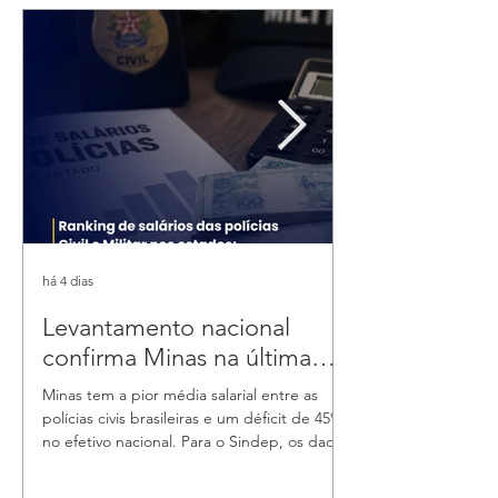
há 4 dias
há 5 dias
Levantamento nacional
Agosto Lilás:
confirma Minas na última
proteger e inv
colocação em remuneração
compromisso 
Minas tem a pior média salarial entre as
O Agosto Lilás refor
da Polícia Civil
das mulheres p
polícias civis brasileiras e um déficit de 45%
enfrentamento à viol
no efetivo nacional. Para o Sindep, os dados
da conscientização s
apenas reforçam uma realidade denunciada
garantidos pela Lei 
há a nos pela categoria. O novo estudo
violência pode assum